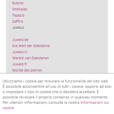
Rubino
Smeraldo
Topazio
Zaffiro
JUWELO
Juwelo.de
Die Welt der Edelsteine
Juwelo.nl
Wereld van Edelstenen
Juwelo.fr
Monde des pierres
Juwelo.es
Utilizziamo i cookie per misurare la funzionalità del sito web.
El mundo de las piedras preciosas
È possibile acconsentire all’uso di tutti i cookie, opporsi ad essi
Rocks & Co.
o impostare il tipo di cookie che si desidera accettare. È
World of Gemstones
possibile revocare il proprio consenso in qualsiasi momento.
Juwelo.com
Per ulteriori informazioni, consulta la nostra
Informazioni sui
Ädelstenarnas Värld
cookie
.